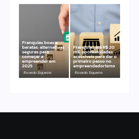
Franquias boas e
baratas: alternativas
Franquias até R$ 20
seguras para
mil: oportunidades
começar a
acessíveis para dar o
empreender em
primeiro passo no
2025
empreendedorismo
Ricardo Siqueira
Ricardo Siqueira