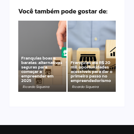
Você também pode gostar de:
Franquias boas e
baratas: alternativas
Franquias até R$ 20
seguras para
mil: oportunidades
começar a
acessíveis para dar o
empreender em
primeiro passo no
2025
empreendedorismo
Ricardo Siqueira
Ricardo Siqueira